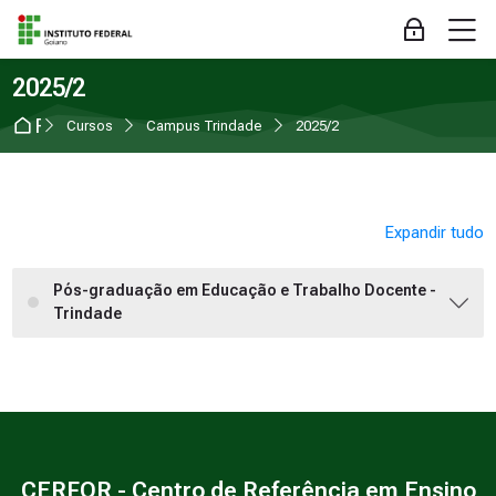
Skip to navigation
Skip to login form
Ir para o conteúdo principal
Skip to accessibility options
Skip to footer
Skip accessibility options
M
Acessar
2025/2
Página inicial
Cursos
Campus Trindade
2025/2
Expandir tudo
Pós-graduação em Educação e Trabalho Docente -
Trindade
CERFOR - Centro de Referência em Ensino