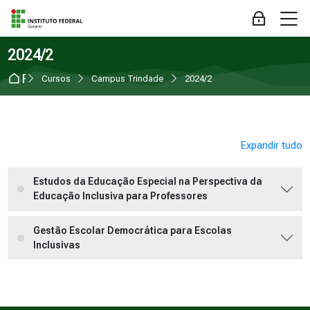
Skip to navigation
Skip to login form
Ir para o conteúdo principal
Skip to accessibility options
Skip to footer
Skip accessibility options
M
Acessar
2024/2
Página inicial
Cursos
Campus Trindade
2024/2
Expandir tudo
Estudos da Educação Especial na Perspectiva da
Educação Inclusiva para Professores
Gestão Escolar Democrática para Escolas
Inclusivas