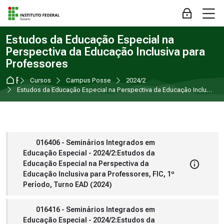
Skip to navigation
Skip to login form
Ir para o conteúdo principal
Skip to accessibility options
Skip to footer
Skip accessibility options
M
Acessar
Estudos da Educação Especial na
Perspectiva da Educação Inclusiva para
Professores
Página inicial
Cursos
Campus Posse
2024/2
Estudos da Educação Especial na Perspectiva da Educação Inclusiva para Professores
016406 - Seminários Integrados em
Educação Especial - 2024/2:Estudos da
Educação Especial na Perspectiva da
Educação Inclusiva para Professores, FIC, 1º
Período, Turno EAD (2024)
016416 - Seminários Integrados em
Educação Especial - 2024/2:Estudos da