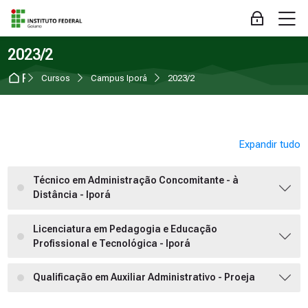
Skip to navigation
Skip to login form
Ir para o conteúdo principal
Skip to accessibility options
Skip to footer
Skip accessibility options
M
Acessar
2023/2
Página inicial
Cursos
Campus Iporá
2023/2
Expandir tudo
Técnico em Administração Concomitante - à
Distância - Iporá
Licenciatura em Pedagogia e Educação
Profissional e Tecnológica - Iporá
Qualificação em Auxiliar Administrativo - Proeja