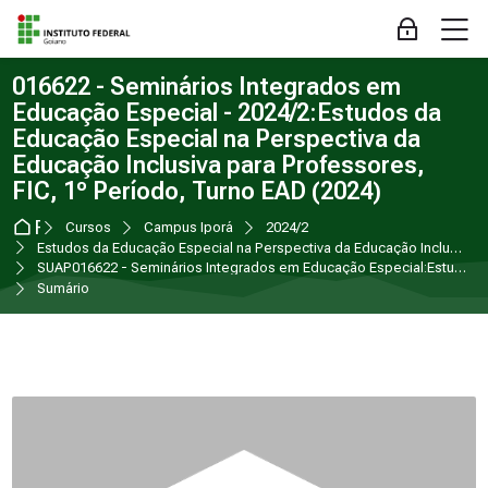
Skip to navigation
Skip to login form
Ir para o conteúdo principal
Skip to accessibility options
Skip to footer
Skip accessibility options
M
Acessar
016622 - Seminários Integrados em
Educação Especial - 2024/2:Estudos da
Educação Especial na Perspectiva da
Educação Inclusiva para Professores,
FIC, 1º Período, Turno EAD (2024)
Página inicial
Cursos
Campus Iporá
2024/2
Estudos da Educação Especial na Perspectiva da Educação Inclusiva para Professores
SUAP016622 - Seminários Integrados em Educação Especial:Estudos da Educação Especial na Perspectiva da Educação Inclusiva para Professores, FIC, 1º Período, Turno EAD (2024)
Sumário