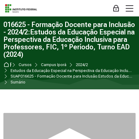
Skip to navigation
Skip to login form
Ir para o conteúdo principal
Skip to accessibility options
Skip to footer
Skip accessibility options
M
Acessar
016625 - Formação Docente para Inclusão
- 2024/2:Estudos da Educação Especial na
Perspectiva da Educação Inclusiva para
Professores, FIC, 1º Período, Turno EAD
(2024)
Página inicial
Cursos
Campus Iporá
2024/2
Estudos da Educação Especial na Perspectiva da Educação Inclusiva para Professores
SUAP016625 - Formação Docente para Inclusão:Estudos da Educação Especial na Perspectiva da Educação Inclusiva para Professores, FIC, 1º Período, Turno EAD (2024)
Sumário